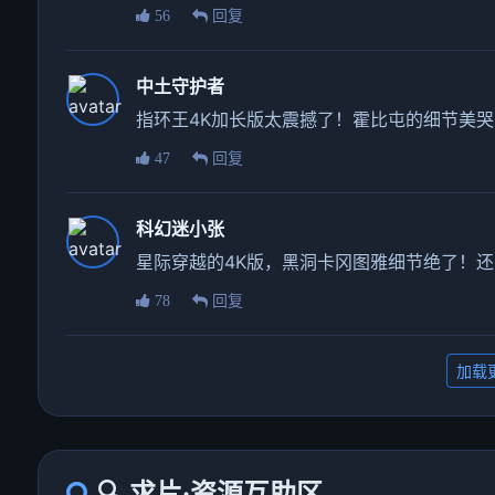
56
回复
中土守护者
指环王4K加长版太震撼了！霍比屯的细节美
47
回复
科幻迷小张
星际穿越的4K版，黑洞卡冈图雅细节绝了！
78
回复
加载
🔍 求片·资源互助区