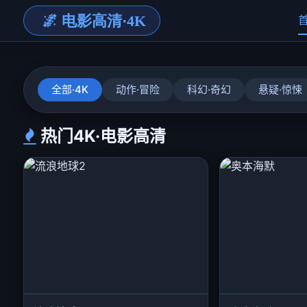
全部·4K
动作·冒险
科幻·奇幻
悬疑·惊悚
热门4K·电影高清