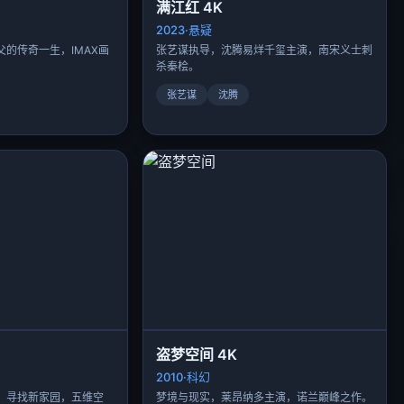
满江红 4K
2023·悬疑
的传奇一生，IMAX画
张艺谋执导，沈腾易烊千玺主演，南宋义士刺
杀秦桧。
张艺谋
沈腾
盗梦空间 4K
2010·科幻
，寻找新家园，五维空
梦境与现实，莱昂纳多主演，诺兰巅峰之作。