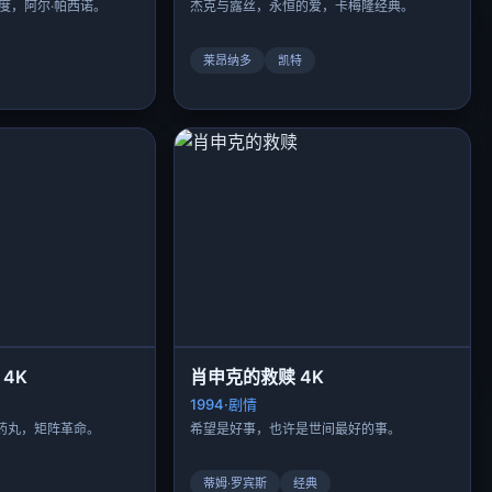
度，阿尔·帕西诺。
杰克与露丝，永恒的爱，卡梅隆经典。
莱昂纳多
凯特
4K
肖申克的救赎 4K
1994·剧情
药丸，矩阵革命。
希望是好事，也许是世间最好的事。
蒂姆·罗宾斯
经典