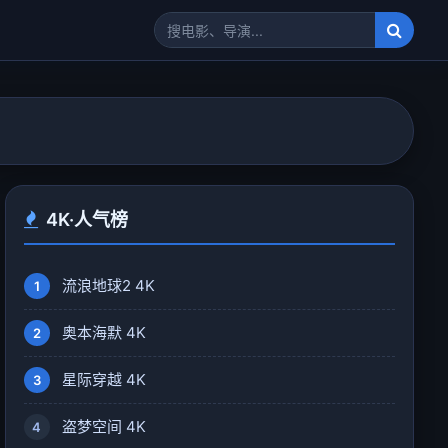
4K·人气榜
流浪地球2 4K
1
奥本海默 4K
2
星际穿越 4K
3
盗梦空间 4K
4