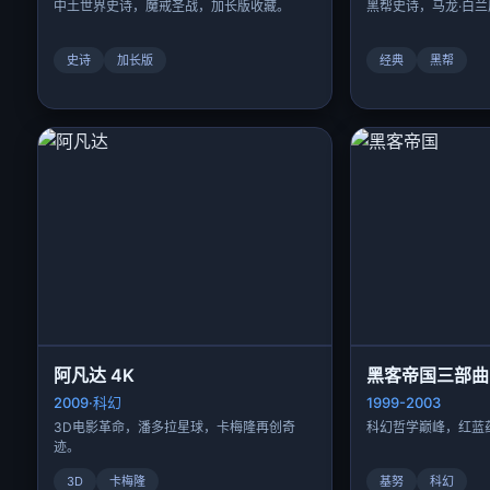
中土世界史诗，魔戒圣战，加长版收藏。
黑帮史诗，马龙·白兰
史诗
加长版
经典
黑帮
阿凡达 4K
黑客帝国三部曲 
2009·科幻
1999-2003
3D电影革命，潘多拉星球，卡梅隆再创奇
科幻哲学巅峰，红蓝
迹。
3D
卡梅隆
基努
科幻