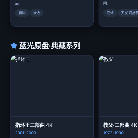
启。
间。
费翔
神话
马修
安妮·海瑟
蓝光原盘·典藏系列
指环王三部曲 4K
教父·三部曲 4K
2001-2003
1972-1990