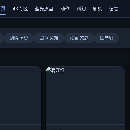
首页
4K专区
蓝光原盘
动作
科幻
剧集
留言
剧情·历史
战争·灾难
动画·家庭
国产剧