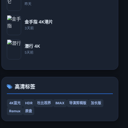
昨天
金手指 4K港片
3天前
潜行 4K
5天前
高清标签
4K蓝光
HDR
杜比视界
IMAX
导演剪辑版
加长版
Remux
原盘