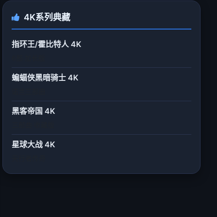
4K系列典藏
指环王/霍比特人 4K
6部·加长版
蝙蝠侠黑暗骑士 4K
诺兰三部曲
黑客帝国 4K
三部曲·收藏版
星球大战 4K
天行者传奇