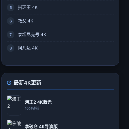
指环王 4K
5
教父 4K
6
泰坦尼克号 4K
7
阿凡达 4K
8
最新4K更新
海王2 4K蓝光
10分钟前
拿破仑 4K导演版