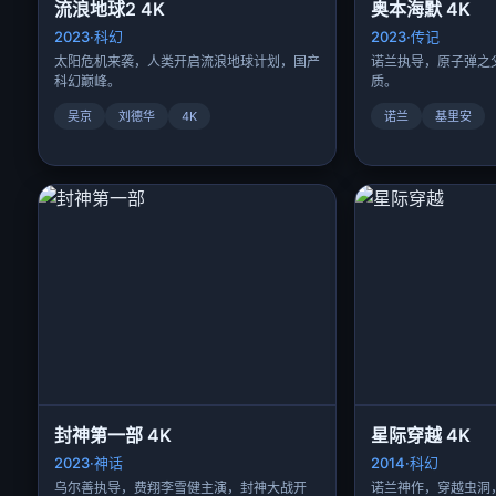
流浪地球2 4K
奥本海默 4K
2023·科幻
2023·传记
太阳危机来袭，人类开启流浪地球计划，国产
诺兰执导，原子弹之父
科幻巅峰。
质。
吴京
刘德华
4K
诺兰
基里安
封神第一部 4K
星际穿越 4K
2023·神话
2014·科幻
乌尔善执导，费翔李雪健主演，封神大战开
诺兰神作，穿越虫洞