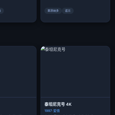
薇
莱昂纳多
诺兰
泰坦尼克号 4K
1997·爱情